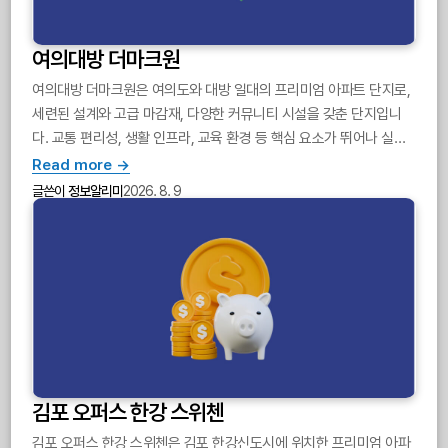
여의대방 더마크원
여의대방 더마크원은 여의도와 대방 일대의 프리미엄 아파트 단지로,
세련된 설계와 고급 마감재, 다양한 커뮤니티 시설을 갖춘 단지입니
다. 교통 편리성, 생활 인프라, 교육 환경 등 핵심 요소가 뛰어나 실거
주와 투자 모두에서 매력적입니다.
Read more →
글쓴이
정보알리미
2026. 8. 9
김포 오퍼스 한강 스위첸
김포 오퍼스 한강 스위첸은 김포 한강신도시에 위치한 프리미엄 아파