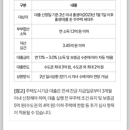
구분
내용
대출 신청일 기준 2년 이내 출생아(2023년 1월 1일 이후
대상자
출생아)를 둔 무주택 세대주
부부합산
연 소득 1.3억 원 이하
소득
자산
3.45억 원 이하
요건
대출금리
연 1.1% ~ 3.0% (소득 및 보증금 수준에 따라 차등 적용)
대출한도
수도권 최대 3억 원, 수도권 외 최대 2억 원
상환방식
2년 일시상환 (만기 시 자녀 수에 따라 연장 가능)
[참고]
주택도시기금 대출은 전세 잔금 지급일로부터 3개월
이내 신청해야 하며, 대출 실행 전 무주택 조건 유지 및 보증금
5억 원(수도권 외 4억 원) 이하 주택에 한함 등 추가 심사 항목
이 적용될 수 있습니다.