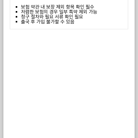
보험 약관 내 보장 제외 항목 확인 필수
저렴한 보험의 경우 일부 특약 제외 가능
청구 절차와 필요 서류 확인 필요
출국 후 가입 불가할 수 있음